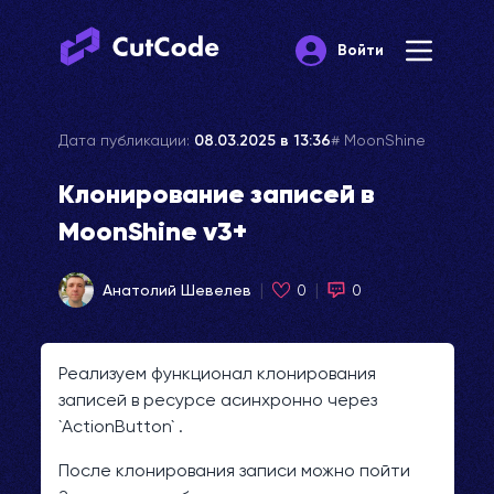
Меню
Войти
Дата публикации:
08.03.2025 в 13:36
MoonShine
Клонирование записей в
MoonShine v3+
Анатолий Шевелев
0
0
Реализуем функционал клонирования
записей в ресурсе асинхронно через
`ActionButton` .
После клонирования записи можно пойти