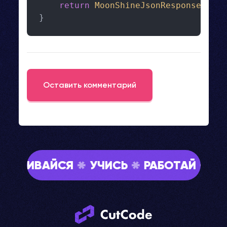
return
MoonShineJsonResponse
::
mak
}
Оставить комментарий
АЗВИВАЙСЯ
УЧИСЬ
РАБОТАЙ
ОБ