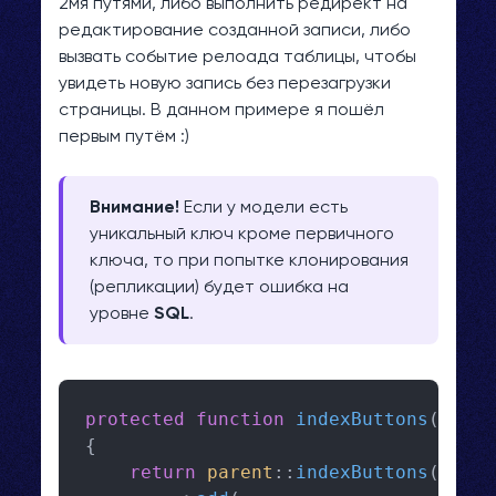
2мя путями, либо выполнить редирект на
редактирование созданной записи, либо
вызвать событие релоада таблицы, чтобы
увидеть новую запись без перезагрузки
страницы. В данном примере я пошёл
первым путём :)
Внимание!
Если у модели есть
уникальный ключ кроме первичного
ключа, то при попытке клонирования
(репликации) будет ошибка на
уровне
SQL
.
protected
function
indexButtons
(): 
Li
{
return
parent
::
indexButtons
()