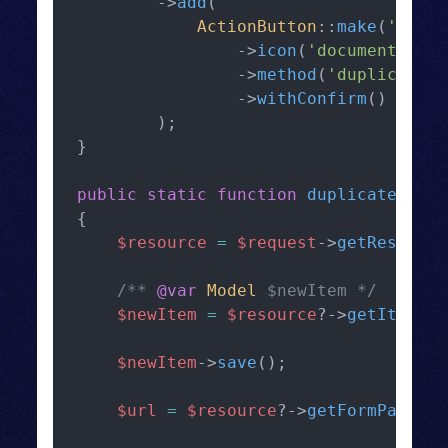
        ->
add
(
ActionButton
::
make
(
'Clone
                ->
icon
(
'document-dupl
                ->
method
(
'duplicateRo
                ->
withConfirm
()
        );
}
public
static
function
duplicateRow
(
M
{
$resource
=
$request
->
getResource
/** 
@var
Model
 $newItem */
$newItem
=
$resource
?->
getItem
()-
$newItem
->
save
();
$url
=
$resource
?->
getFormPageUrl