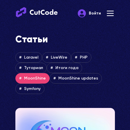
Меню
Войти
Статьи
Laravel
LiveWire
PHP
Туториал
Итоги года
MoonShine
MoonShine updates
Symfony